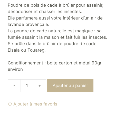
Poudre de bois de cade à brûler pour assainir,
désodoriser et chasser les insectes.
Elle parfumera aussi votre intérieur d’un air de
lavande provençale.
La poudre de cade naturelle est magique : sa
fumée assainit la maison et fait fuir les insectes.
Se brûle dans le brûloir de poudre de cade
Eisala ou Touareg.
Conditionnement : boite carton et métal 90gr
environ
-
+
Ajouter au panier
quantité
de
Poudre
Ajouter à mes favoris
de
Cade