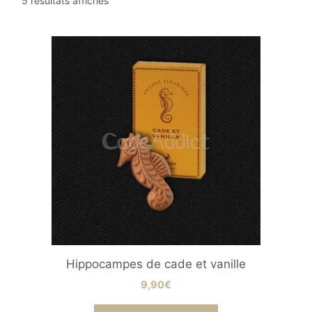
5 résultats affichés
du
plus
récent
au
plus
ancien
Hippocampes de cade et vanille
9,90
€