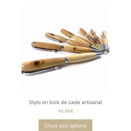
Ce
produit
a
plusieurs
variations.
Les
options
peuvent
être
choisies
sur
la
page
Stylo en bois de cade artisanal
du
45,00
€
produit
Choix des options